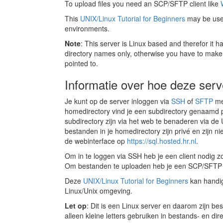
To upload files you need an SCP/SFTP client like
This
UNIX/Linux Tutorial for Beginners
may be usefu
environments.
Note
: This server is Linux based and therefor it ha
directory names only, otherwise you have to make su
pointed to.
Informatie over hoe deze serv
Je kunt op de server inloggen via
SSH
of
SFTP
me
homedirectory vind je een subdirectory genaamd pu
subdirectory zijn via het web te benaderen via d
bestanden in je homedirectory zijn privé en zijn n
de webinterface op
https://sql.hosted.hr.nl
.
Om in te loggen via SSH heb je een client nodig z
Om bestanden te uploaden heb je een SCP/SFTP cl
Deze
UNIX/Linux Tutorial for Beginners
kan handig
Linux/Unix omgeving.
Let op
: Dit is een Linux server en daarom zijn b
alleen kleine letters gebruiken in bestands- en d